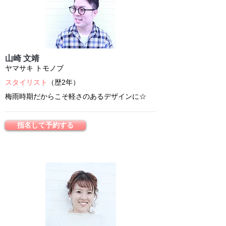
山崎 文靖
ヤマサキ トモノブ
スタイリスト
​（歴2年）
梅雨時期だからこそ軽さのあるデザインに☆
指名して予約する