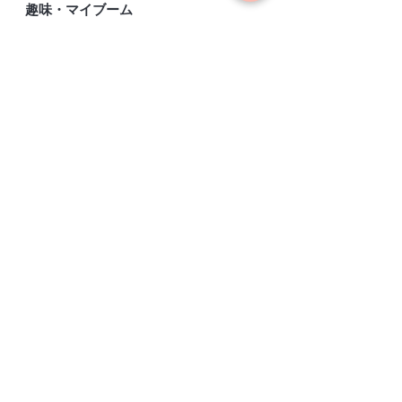
趣味・マイブーム
国内海外、いろんな場所へ旅行します。ダン
スも好きで音楽を聴くのも好きです。最近は
レコードにはまっています！実は、お笑いが
大好きで日々、笑ってます。
HOME
RECRUIT​
​CONCEPT
お問い合わせ
SALON
SHOPPING​​