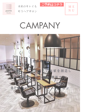
ご予約はコチラ
​未来のキレイも
ME
NU
叶うヘアサロン
CAMPANY
【​企業理念】
美容師と美容室の新しい価値を創造し
自己実現のステージを構築する
​美と健康のプラットフォームサロン